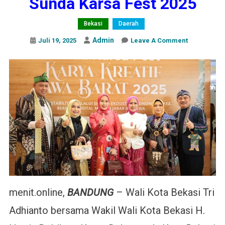
Sunda Karsa Fest 2025
Bekasi
Daerah
Admin
On
Juli 19, 2025
Leave A Comment
Wali
Kota
Bekasi
Hadiri
Sunda
Karsa
Fest
2025
menit.online,
BANDUNG
– Wali Kota Bekasi Tri
Adhianto bersama Wakil Wali Kota Bekasi H.