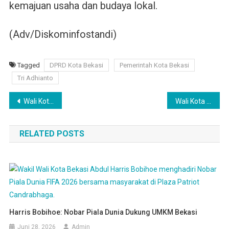
kemajuan usaha dan budaya lokal.
(Adv/Diskominfostandi)
Tagged
DPRD Kota Bekasi
Pemerintah Kota Bekasi
Tri Adhianto
Navigasi
Wali Kota Bekasi Apresiasi Semangat Produktivitas Para Lansia
Wali Kota Bekasi Tegaskan Peran Keluarga Cegah Stunting
pos
RELATED POSTS
Harris Bobihoe: Nobar Piala Dunia Dukung UMKM Bekasi
Juni 28, 2026
Admin