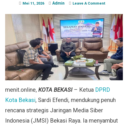
Admin
On
Mei 11, 2026
Leave A Comment
Ketua
DPRD
Kota
Bekasi
Dukung
Program
JMSI
menit.online,
KOTA BEKASI
– Ketua
DPRD
Kota Bekasi
, Sardi Efendi, mendukung penuh
rencana strategis Jaringan Media Siber
Indonesia (JMSI) Bekasi Raya. Ia menyambut