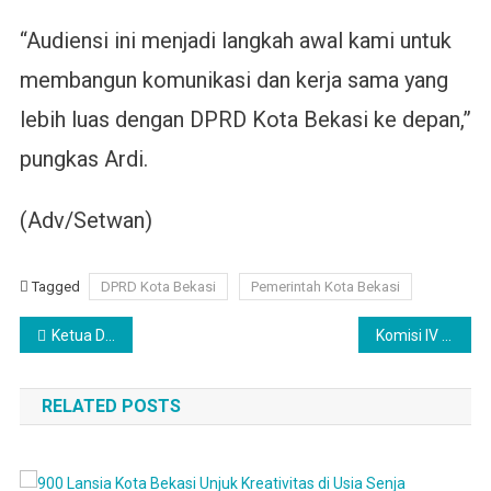
“Audiensi ini menjadi langkah awal kami untuk
membangun komunikasi dan kerja sama yang
lebih luas dengan DPRD Kota Bekasi ke depan,”
pungkas Ardi.
(Adv/Setwan)
Tagged
DPRD Kota Bekasi
Pemerintah Kota Bekasi
Navigasi
Ketua DPRD Kota Bekasi Serap Empat Aspirasi Warga
Komisi IV DPRD Kota Bekasi Kritik Sosialisasi Program SMP Gratis
pos
RELATED POSTS