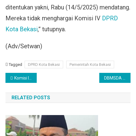
ditentukan yakni, Rabu (14/5/2025) mendatang.
Mereka tidak menghargai Komisi IV
DPRD
Kota Bekasi
,” tutupnya.
(Adv/Setwan)
Tagged
DPRD Kota Bekasi
Pemerintah Kota Bekasi
Navigasi
Komisi IV Usul Study Tour Lintas OPD Kota Bekasi
DBMSDA Kota Bekasi Gelar Pelatihan Informatika
pos
RELATED POSTS