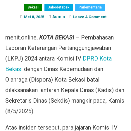
Bekasi
Jabodetabek
Parlementaria
Admin
On
Mei 8, 2025
Leave A Comment
Komisi
IV
menit.online,
KOTA BEKASI
– Pembahasan
DPRD
Kota
Laporan Keterangan Pertanggungjawaban
Bekasi:
Pembahasan
(LKPJ) 2024 antara Komisi IV
DPRD Kota
LKPJ
Bekasi
dengan Dinas Kepemudaan dan
2024
Kita
Olahraga (Dispora) Kota Bekasi batal
Tunda
dilaksanakan lantaran Kepala Dinas (Kadis) dan
Sekretaris Dinas (Sekdis) mangkir pada, Kamis
(8/5/2025).
Atas insiden tersebut, para jajaran Komisi IV