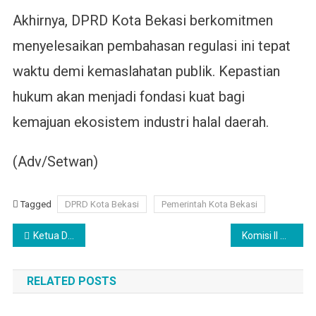
Akhirnya, DPRD Kota Bekasi berkomitmen
menyelesaikan pembahasan regulasi ini tepat
waktu demi kemaslahatan publik. Kepastian
hukum akan menjadi fondasi kuat bagi
kemajuan ekosistem industri halal daerah.
(Adv/Setwan)
Tagged
DPRD Kota Bekasi
Pemerintah Kota Bekasi
Navigasi
Ketua DPRD Kota Bekasi Terima Audiensi Buruh Tolak Permenaker
Komisi II DPRD Kota Bekasi Ungkap Minimnya RTH
pos
RELATED POSTS