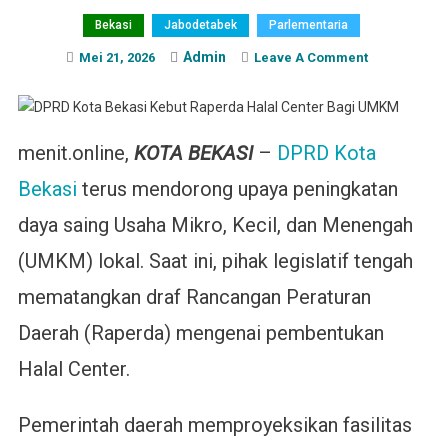
Bekasi
Jabodetabek
Parlementaria
Admin
On
Mei 21, 2026
Leave A Comment
DPRD
Kota
Bekasi
menit.online,
KOTA BEKASI
–
DPRD Kota
Kebut
Raperda
Bekasi
terus mendorong upaya peningkatan
Halal
Center
daya saing Usaha Mikro, Kecil, dan Menengah
Bagi
(UMKM) lokal. Saat ini, pihak legislatif tengah
UMKM
mematangkan draf Rancangan Peraturan
Daerah (Raperda) mengenai pembentukan
Halal Center.
Pemerintah daerah memproyeksikan fasilitas