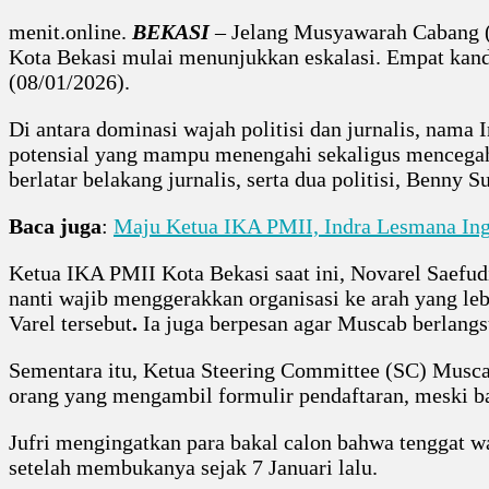
menit.online.
BEKASI
– Jelang Musyawarah Cabang (
Kota Bekasi mulai menunjukkan eskalasi. Empat kan
(08/01/2026).
Di antara dominasi wajah politisi dan jurnalis, nama
potensial yang mampu menengahi sekaligus mencegah po
berlatar belakang jurnalis, serta dua politisi, Benny S
Baca juga
:
Maju Ketua IKA PMII, Indra Lesmana Ing
Ketua IKA PMII Kota Bekasi saat ini, Novarel Saefu
nanti wajib menggerakkan organisasi ke arah yang le
Varel tersebut
.
Ia juga berpesan agar Muscab berlang
Sementara itu, Ketua Steering Committee (SC) Muscab
orang yang mengambil formulir pendaftaran, meski ba
Jufri mengingatkan para bakal calon bahwa tenggat wa
setelah membukanya sejak 7 Januari lalu.