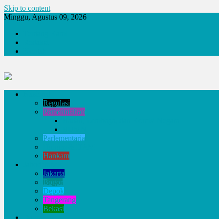
Skip to content
Minggu, Agustus 09, 2026
Tentang Kami
Redaksi
Kontak
Nasional
Regulasi
Pemerintahan
Badan, Lembaga, dan Komisi Negara
BUMN
Parlementaria
Hukum & HAM
Hankam
Jabodetabek
Jakarta
Bogor
Depok
Tangerang
Bekasi
Daerah