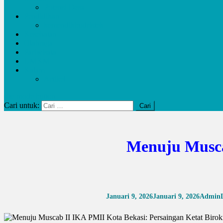
Potensi Desa
Pendidikan
kemendikbudristek
Kesehatan
Olahraga
Pariwisata
UMKM
Kalam
Artikel
site mode button
Cari untuk:
Menuju Musca
Januari 9, 2026
Januari 9, 2026
Admin