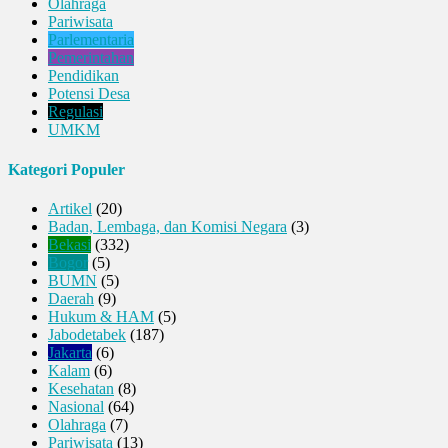
Olahraga
Pariwisata
Parlementaria
Pemerintahan
Pendidikan
Potensi Desa
Regulasi
UMKM
Kategori Populer
Artikel
(20)
Badan, Lembaga, dan Komisi Negara
(3)
Bekasi
(332)
Bogor
(5)
BUMN
(5)
Daerah
(9)
Hukum & HAM
(5)
Jabodetabek
(187)
Jakarta
(6)
Kalam
(6)
Kesehatan
(8)
Nasional
(64)
Olahraga
(7)
Pariwisata
(13)