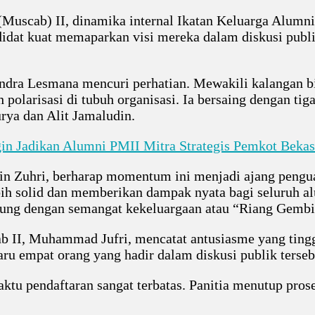
Muscab) II, dinamika internal Ikatan Keluarga Alumn
didat kuat memaparkan visi mereka dalam diskusi pub
 Indra Lesmana mencuri perhatian. Mewakili kalangan b
larisasi di tubuh organisasi. Ia bersaing dengan tiga
urya dan Alit Jamaludin.
in Jadikan Alumni PMII Mitra Strategis Pemkot Bekas
din Zuhri, berharap momentum ini menjadi ajang pengu
bih solid dan memberikan dampak nyata bagi seluruh al
sung dengan semangat kekeluargaan atau “Riang Gembi
 II, Muhammad Jufri, mencatat antusiasme yang tinggi
ru empat orang yang hadir dalam diskusi publik terseb
ktu pendaftaran sangat terbatas. Panitia menutup pros