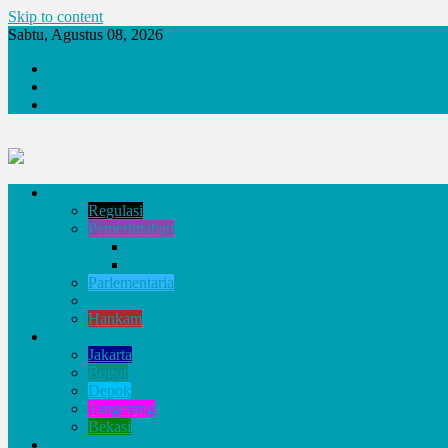
Skip to content
Sabtu, Agustus 08, 2026
Tentang Kami
Redaksi
Kontak
Nasional
Regulasi
Pemerintahan
Badan, Lembaga, dan Komisi Negara
BUMN
Parlementaria
Hukum & HAM
Hankam
Jabodetabek
Jakarta
Bogor
Depok
Tangerang
Bekasi
Daerah