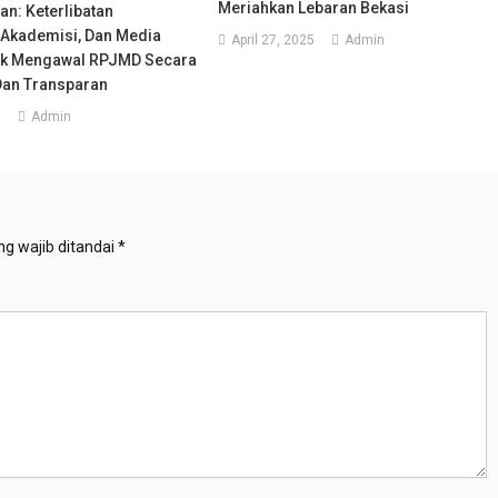
Meriahkan Lebaran Bekasi
n: Keterlibatan
 Akademisi, Dan Media
April 27, 2025
Admin
uk Mengawal RPJMD Secara
 Dan Transparan
5
Admin
g wajib ditandai
*