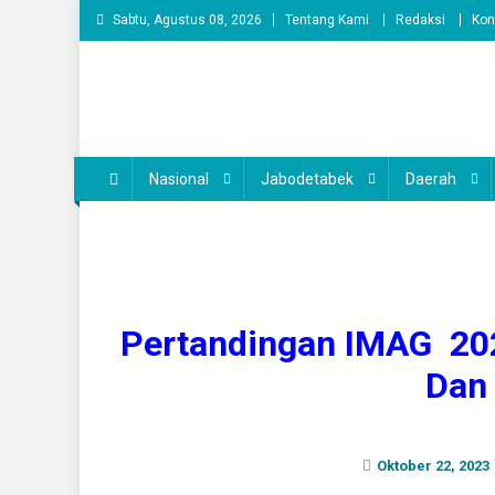
Skip
Sabtu, Agustus 08, 2026
Tentang Kami
Redaksi
Kon
to
content
Nasional
Jabodetabek
Daerah
Pertandingan IMAG 202
Dan
Oktober 22, 2023