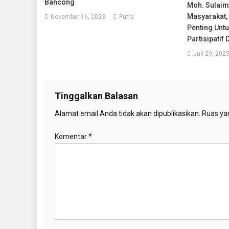
Bancong
Moh. Sulaima
Masyarakat,
November 16, 2023
Putra
Penting Unt
Partisipatif
Juli 29, 202
Tinggalkan Balasan
Alamat email Anda tidak akan dipublikasikan.
Ruas yan
Komentar
*