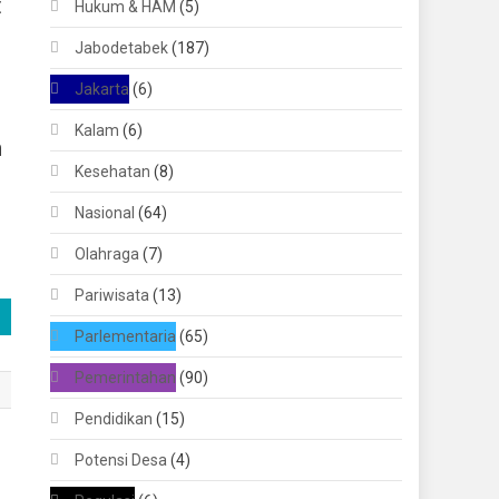
t
Hukum & HAM
(5)
Jabodetabek
(187)
Jakarta
(6)
Kalam
(6)
h
Kesehatan
(8)
Nasional
(64)
Olahraga
(7)
Pariwisata
(13)
Parlementaria
(65)
Pemerintahan
(90)
Pendidikan
(15)
Potensi Desa
(4)