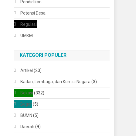
Pendidikan
Potensi Desa
Regulasi
UMKM
KATEGORI POPULER
Artikel
(20)
Badan, Lembaga, dan Komisi Negara
(3)
Bekasi
(332)
Bogor
(5)
BUMN
(5)
Daerah
(9)