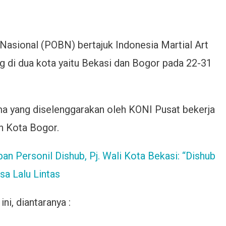
IMAG
2023
Berlangsung
asional (POBN) bertajuk Indonesia Martial Art
Di
Kota
 di dua kota yaitu Bekasi dan Bogor pada 22-31
Bekasi
Dan
Kota
Bogor
ma yang diselenggarakan oleh KONI Pusat bekerja
n Kota Bogor.
n Personil Dishub, Pj. Wali Kota Bekasi: “Dishub
a Lalu Lintas
ni, diantaranya :