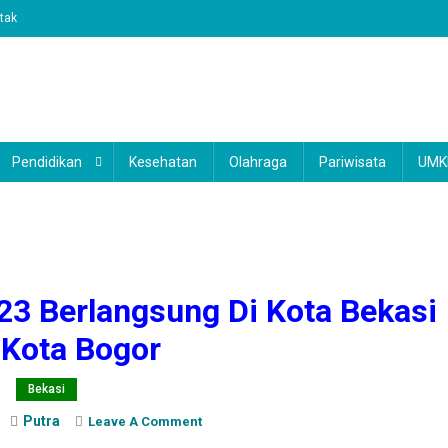
tak
Pendidikan
Kesehatan
Olahraga
Pariwisata
UM
3 Berlangsung Di Kota Bekasi
 Kota Bogor
Bekasi
Putra
On
Leave A Comment
Pertandingan