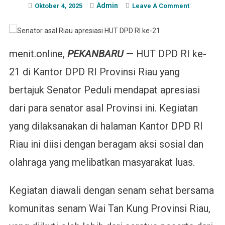
Admin
On
Oktober 4, 2025
Leave A Comment
Senator
Asal
Riau
menit.online,
PEKANBARU
— HUT DPD RI ke-
Apresiasi
Perayaan
21 di Kantor DPD RI Provinsi Riau yang
HUT
DPD
bertajuk Senator Peduli mendapat apresiasi
RI
dari para senator asal Provinsi ini. Kegiatan
Ke-
21
yang dilaksanakan di halaman Kantor DPD RI
Riau ini diisi dengan beragam aksi sosial dan
olahraga yang melibatkan masyarakat luas.
Kegiatan diawali dengan senam sehat bersama
komunitas senam Wai Tan Kung Provinsi Riau,