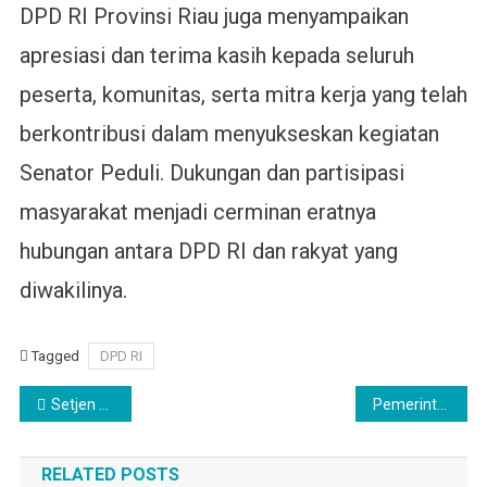
DPD RI Provinsi Riau juga menyampaikan
apresiasi dan terima kasih kepada seluruh
peserta, komunitas, serta mitra kerja yang telah
berkontribusi dalam menyukseskan kegiatan
Senator Peduli. Dukungan dan partisipasi
masyarakat menjadi cerminan eratnya
hubungan antara DPD RI dan rakyat yang
diwakilinya.
Tagged
DPD RI
Navigasi
Setjen DPD RI Musnahkan Arsip Inaktif Tahun 2025
Pemerintah Bahas Penyertaan Modal Kepada BUMD
pos
RELATED POSTS