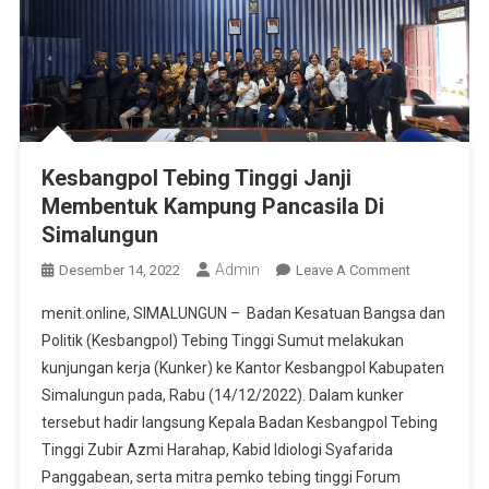
Kesbangpol Tebing Tinggi Janji
Membentuk Kampung Pancasila Di
Simalungun
Admin
On
Desember 14, 2022
Leave A Comment
Kesbangpol
menit.online, SIMALUNGUN – Badan Kesatuan Bangsa dan
Tebing
Politik (Kesbangpol) Tebing Tinggi Sumut melakukan
Tinggi
kunjungan kerja (Kunker) ke Kantor Kesbangpol Kabupaten
Janji
Simalungun pada, Rabu (14/12/2022). Dalam kunker
Membentuk
Kampung
tersebut hadir langsung Kepala Badan Kesbangpol Tebing
Pancasila
Tinggi Zubir Azmi Harahap, Kabid Idiologi Syafarida
Di
Panggabean, serta mitra pemko tebing tinggi Forum