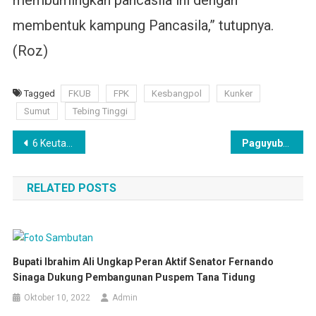
membumingkan pancasila ini dengan
membentuk kampung Pancasila,” tutupnya.
(Roz)
Tagged
FKUB
FPK
Kesbangpol
Kunker
Sumut
Tebing Tinggi
Navigasi
6 Keutamaan Selawat Munjiyat
Paguyuban Delima Maguwo Selenggarakan Charity Golf Tournament
pos
RELATED POSTS
Bupati Ibrahim Ali Ungkap Peran Aktif Senator Fernando
Sinaga Dukung Pembangunan Puspem Tana Tidung
Oktober 10, 2022
Admin