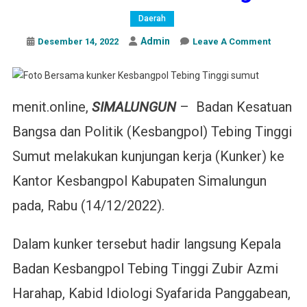
Daerah
Admin
On
Desember 14, 2022
Leave A Comment
Kesbang
Tebing
Tinggi
menit.online,
SIMALUNGUN
– Badan Kesatuan
Janji
Memben
Bangsa dan Politik (Kesbangpol) Tebing Tinggi
Kampun
Pancasi
Sumut melakukan kunjungan kerja (Kunker) ke
Di
Kantor Kesbangpol Kabupaten Simalungun
Simalun
pada, Rabu (14/12/2022).
Dalam kunker tersebut hadir langsung Kepala
Badan Kesbangpol Tebing Tinggi Zubir Azmi
Harahap, Kabid Idiologi Syafarida Panggabean,