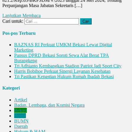
821.2/Kep.63-BKPSDM/V/2023 tanggal 24 Mei 2024, Tentang
Perpanjangan Masa Jabatan Sekretaris […]
Lanjutkan Membaca
Cari untuk:
Pos-pos Terbaru
BAZNAS RI Perkuat UMKM Bekasi Lewat Digital
Marketing
Pansus DPRD Bekasi Soroti Sewa Alat Berat TPA
Burangkeng
Tri Adhianto Kembangkan Stadion Patriot Jadi Sport City
Harris Bobihoe Perkuat Sinergi Layanan Kesehatan
Tri Pastikan Kepastian Hukum Rumah Ibadah Bekasi
Kategori
Artikel
Badan, Lembaga, dan Komisi Negara
Bekasi
Bogor
BUMN
Daerah
Hukum & HAM