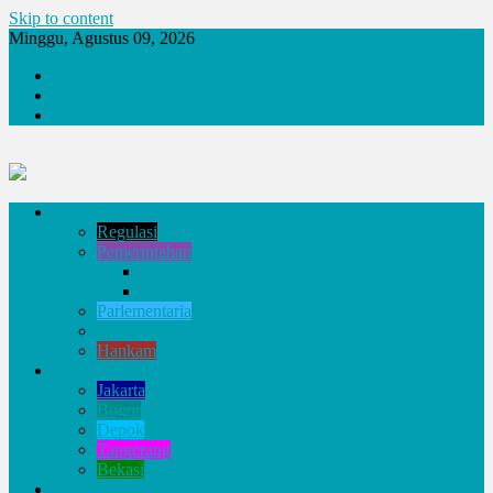
Skip to content
Minggu, Agustus 09, 2026
Tentang Kami
Redaksi
Kontak
Nasional
Regulasi
Pemerintahan
Badan, Lembaga, dan Komisi Negara
BUMN
Parlementaria
Hukum & HAM
Hankam
Jabodetabek
Jakarta
Bogor
Depok
Tangerang
Bekasi
Daerah