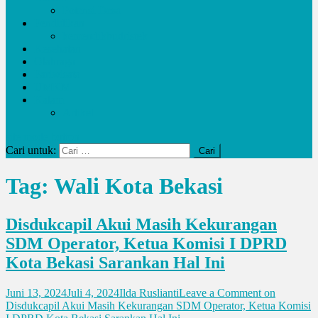
Potensi Desa
Pendidikan
kemendikbudristek
Kesehatan
Olahraga
Pariwisata
UMKM
Kalam
Artikel
site mode button
Cari untuk:
Tag:
Wali Kota Bekasi
Disdukcapil Akui Masih Kekurangan
SDM Operator, Ketua Komisi I DPRD
Kota Bekasi Sarankan Hal Ini
Juni 13, 2024
Juli 4, 2024
Ilda Ruslianti
Leave a Comment
on
Disdukcapil Akui Masih Kekurangan SDM Operator, Ketua Komisi