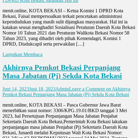
I DPRD Kota Bekasi Sarankan Hal Ini
menit.online, KOTA BEKASI – Ketua Komisi 1 DPRD Kota
Bekasi, Faisal mempersoalkan terkait pencetakan administrasi
kependudukan yang masih sulit dijangkau masyarakat. Hal ini ia
katakan seusai menghadiri Sosialisasi Peraturan Daerah Kota Bekasi
Nomor 10 Tahun 2021 dan Peraturan Walikota Bekasi Nomor 58
Tahun 2023, yang dihadiri oleh pihak Kemendagri, Komisi 1
DPRD, Disdukcapil serta perwakilan […]
Lanjutkan Membaca
Akhirnya Pemkot Bekasi Perpanjang
Masa Jabatan (Pj) Sekda Kota Bekasi
Juni 14, 2023
Juni 18, 2023
Admin
Leave a Comment
on Akhirnya
Pemkot Bekasi Perpanjang Masa Jabatan (Pj) Sekda Kota Bekasi
menit.online, KOTA BEKASI – Pasca Gubernur Jawa Barat
menerbitkan surat nomor: 3306/KPG.19.01/BKD tanggal 3 Mei
2023, hal Persetujuan Perpanjangan Masa Jabatan Penjabat
Sekretaris Daerah Kota Bekasi,Pemerintah Kota Bekasi lakukan
perpanjangan masa jabatan Penjabat (Pj) Sekretaris Daerah Kota
Bekasi, Junaedi melalui Keputusan Wali Kota Bekasi Nomor: