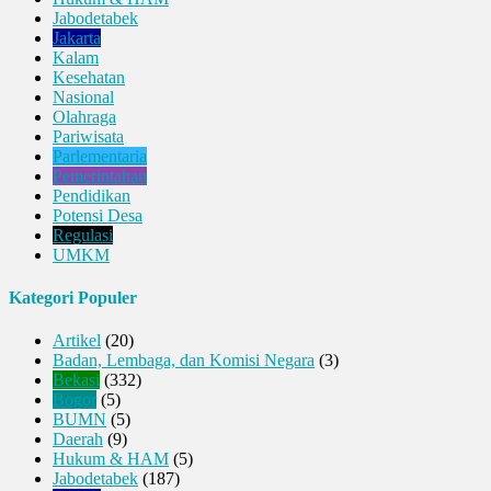
Jabodetabek
Jakarta
Kalam
Kesehatan
Nasional
Olahraga
Pariwisata
Parlementaria
Pemerintahan
Pendidikan
Potensi Desa
Regulasi
UMKM
Kategori Populer
Artikel
(20)
Badan, Lembaga, dan Komisi Negara
(3)
Bekasi
(332)
Bogor
(5)
BUMN
(5)
Daerah
(9)
Hukum & HAM
(5)
Jabodetabek
(187)