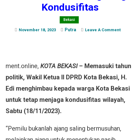
Kondusifitas
Bekasi
Putra
On
November 18, 2023
Leave A Comment
Memasuk
Tahun
Politik,
Wakil
ment.online,
KOTA BEKASI
–
Memasuki tahun
Ketua
II
politik, Wakil Ketua II DPRD Kota Bekasi, H.
DPRD
Edi menghimbau kepada warga Kota Bekasi
Kota
Bekasi
untuk tetap menjaga kondusifitas wilayah,
Himbau
Warga
Sabtu (18/11/2023).
Jaga
Kondusifi
“Pemilu bukanlah ajang saling bermusuhan,
melainkan ajang untuk menentukan nasib