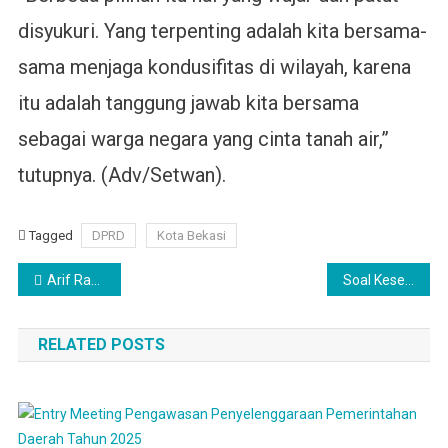
disyukuri. Yang terpenting adalah kita bersama-
sama menjaga kondusifitas di wilayah, karena
itu adalah tanggung jawab kita bersama
sebagai warga negara yang cinta tanah air,”
tutupnya. (Adv/Setwan).
Tagged
DPRD
Kota Bekasi
Navigasi
Arif Rahman: Bekasi Utara Minim Lahan Pemakaman Umum
Soal Kesejahteraan Satpol PP, Nicodemus Minta Pj. Wali Kota Buat Kepwalnya
pos
RELATED POSTS