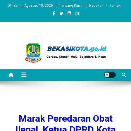
Skip
Senin, Agustus 10, 2026
Tentang Kami
Redaksi
Kontak
to
content
Marak Peredaran Obat
Ilegal, Ketua DPRD Kota