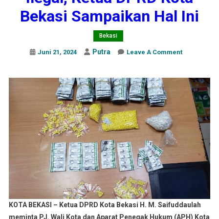
Bekasi Sampaikan Hal Ini
Bekasi
Putra
On
Juni 21, 2024
Leave A Comment
Marak
Peredaran
Obat
Ilegal,
Ketua
DPRD
Kota
Bekasi
Sampaikan
Hal
Ini
KOTA BEKASI – Ketua DPRD Kota Bekasi H. M. Saifuddaulah
meminta PJ. Wali Kota dan Aparat Penegak Hukum (APH) Kota