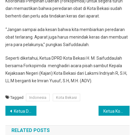
Koordinasi Pimpinan Daerah (Forkopimda) untuk segera turun
dan memastikan bahwa peredaran obat di Kota Bekasi sudah
berhenti dan perlu ada tindakan keras dari aparat.
“Jangan sampai ada kesan bahwa kita membiarkan peredaran
obat terlarang. Aparat juga harus menindak keras dan membuat
jera para pelakunya,” pungkas Saifuddaulah.
Seperti diketahui, Ketua DPRD Kota Bekasi H. M. Saifuddaulah
bersama Forkopimda menghadiri acara pisah sambut Kepala
Kejaksaan Negeri (Kajari) Kota Bekasi dari Laksmi Indriyah R, S.H,
LL.M berganti ke Imran Yusuf, S.H, M.H. (ADV).
Tagged
Indonesia
Kota Bekasi
Navigasi
Ketua DPRD Kota Bekasi Pastikan Lakukan Pengawasan Pelaksanaan PPDB TA 2024/2025
Ketua Komisi I DPRD Kota Bekasi Sebut Pemerintah Kurang Perhatikan UMKM
pos
RELATED POSTS