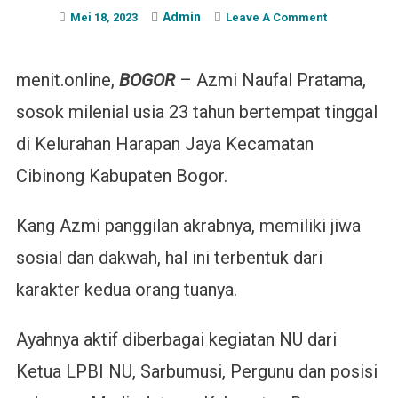
Admin
On
Mei 18, 2023
Leave A Comment
Milenial
Peduli
menit.online,
BOGOR
– Azmi Naufal Pratama,
Kesehatan
Umat
sosok milenial usia 23 tahun bertempat tinggal
di Kelurahan Harapan Jaya Kecamatan
Cibinong Kabupaten Bogor.
Kang Azmi panggilan akrabnya, memiliki jiwa
sosial dan dakwah, hal ini terbentuk dari
karakter kedua orang tuanya.
Ayahnya aktif diberbagai kegiatan NU dari
Ketua LPBI NU, Sarbumusi, Pergunu dan posisi