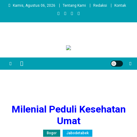
Skip
Kamis, Agustus 06, 2026
Tentang Kami
Redaksi
Kontak
to
content
Milenial Peduli Kesehatan
Umat
Bogor
Jabodetabek