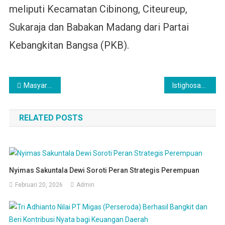
meliputi Kecamatan Cibinong, Citeureup,
Sukaraja dan Babakan Madang dari Partai
Kebangkitan Bangsa (PKB).
Navigasi
Masyarakat Menolak Sistem Proporsional Tertutup
Istighosah dan Pembacaan Asma Ya Wadud Jatman Bogor dihadiri Ribuan Peserta
pos
RELATED POSTS
Nyimas Sakuntala Dewi Soroti Peran Strategis Perempuan
Februari 20, 2026
Admin