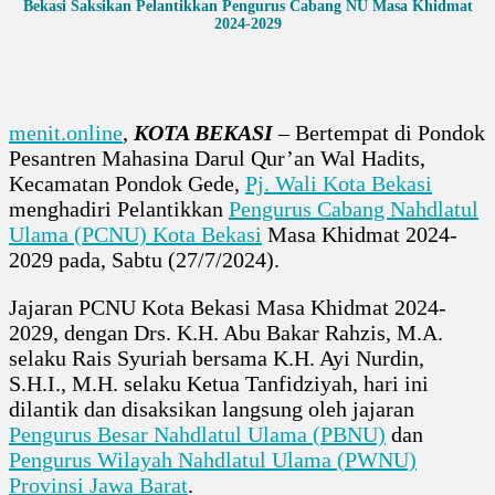
Bekasi Saksikan Pelantikkan Pengurus Cabang NU Masa Khidmat
2024-2029
menit.online
,
KOTA BEKASI
– Bertempat di Pondok
Pesantren Mahasina Darul Qur’an Wal Hadits,
Kecamatan Pondok Gede,
Pj. Wali Kota Bekasi
menghadiri Pelantikkan
Pengurus Cabang Nahdlatul
Ulama (PCNU) Kota Bekasi
Masa Khidmat 2024-
2029 pada, Sabtu (27/7/2024).
Jajaran PCNU Kota Bekasi Masa Khidmat 2024-
2029, dengan Drs. K.H. Abu Bakar Rahzis, M.A.
selaku Rais Syuriah bersama K.H. Ayi Nurdin,
S.H.I., M.H. selaku Ketua Tanfidziyah, hari ini
dilantik dan disaksikan langsung oleh jajaran
Pengurus Besar Nahdlatul Ulama (PBNU)
dan
Pengurus Wilayah Nahdlatul Ulama (PWNU)
Provinsi Jawa Barat
.