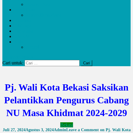
Potensi Desa
Pendidikan
kemendikbudristek
Kesehatan
Olahraga
Pariwisata
UMKM
Kalam
Artikel
site mode button
Cari untuk:
Pj. Wali Kota Bekasi Saksikan
Pelantikkan Pengurus Cabang
NU Masa Khidmat 2024-2029
Bekasi
Juli 27, 2024
Agustus 3, 2024
Admin
Leave a Comment
on Pj. Wali Kota