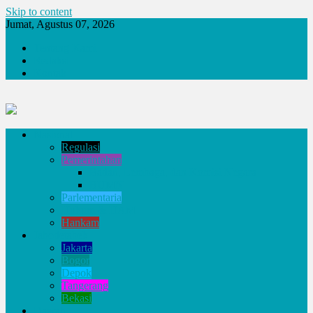
Skip to content
Jumat, Agustus 07, 2026
Tentang Kami
Redaksi
Kontak
Nasional
Regulasi
Pemerintahan
Badan, Lembaga, dan Komisi Negara
BUMN
Parlementaria
Hukum & HAM
Hankam
Jabodetabek
Jakarta
Bogor
Depok
Tangerang
Bekasi
Daerah