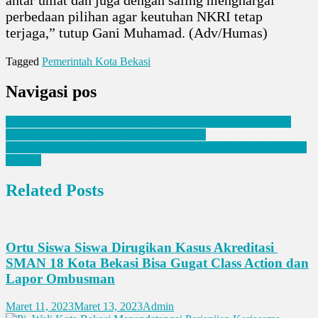
antar umat dan juga dengan saling menghargai
perbedaan pilihan agar keutuhan NKRI tetap
terjaga,” tutup Gani Muhamad. (Adv/Humas)
Tagged
Pemerintah Kota Bekasi
Navigasi pos
Ribuan Pendaftar PPDB Gagal Masuk Sekolah Negeri, Pemkot
Bekasi Imbau Lanjutkan Ke Sekolah Swasta
Pemkot Bekasi Hadiri Dialog Publik “Peran Media di Pilkada Kota
Bekasi”
Related Posts
Ortu Siswa Siswa Dirugikan Kasus Akreditasi
SMAN 18 Kota Bekasi Bisa Gugat Class Action dan
Lapor Ombusman
Maret 11, 2023
Maret 13, 2023
Admin