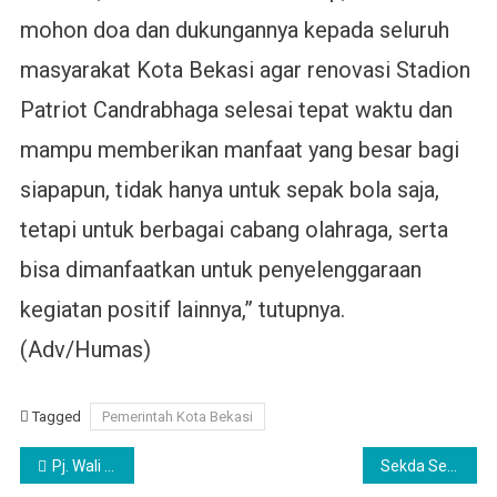
mohon doa dan dukungannya kepada seluruh
masyarakat Kota Bekasi agar renovasi Stadion
Patriot Candrabhaga selesai tepat waktu dan
mampu memberikan manfaat yang besar bagi
siapapun, tidak hanya untuk sepak bola saja,
tetapi untuk berbagai cabang olahraga, serta
bisa dimanfaatkan untuk penyelenggaraan
kegiatan positif lainnya,” tutupnya.
(Adv/Humas)
Tagged
Pemerintah Kota Bekasi
Navigasi
Pj. Wali Kota Bekasi, Gani Muhamad Lantik Kepala Dinas Pariwisata dan Kebudayaan Kota Bekasi
Sekda Serahkan Penghargaan Kepada Pemenang Abang Mpok Kota Bekasi Tahun 2024.