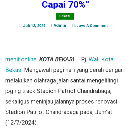
Capai 70%”
Bekasi
Admin
On
Juli 12, 2024
Leave A Comment
Tinjau
Renovasi
Stadion
Patriot
menit.online
,
KOTA BEKASI
– Pj.
Wali Kota
Candrabhag
Pj.
Bekasi
Mengawali pagi hari yang cerah dengan
Wali
melakukan olahraga jalan santai mengelilingi
Kota
Bekasi:
joging track Stadion Patriot Chandrabaga,
“Sudah
Capai
sekaligus meninjau jalannya proses renovasi
70%”
Stadion Patriot Chandrabaga pada, Jum’at
(12/7/2024).