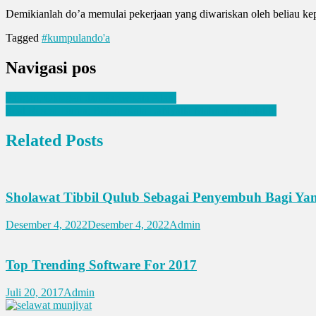
Demikianlah do’a memulai pekerjaan yang diwariskan oleh beliau ke
Tagged
#kumpulando'a
Navigasi pos
Pangan, Oksigen dan Pariwisata Alam
Soal Resesi Dunia; Begini Kata LaNyalla Mahmud Mattalitti
Related Posts
Sholawat Tibbil Qulub Sebagai Penyembuh Bagi Yan
Desember 4, 2022
Desember 4, 2022
Admin
Top Trending Software For 2017
Juli 20, 2017
Admin