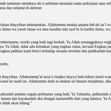
dalah tuntunan membaca do’a sebelum memulai suatu pekerjaan atau seb
nia dan selamat di akherat:
izkan thayyiban mubaarakan. Allahumma innaka amarta bid du’aa’i wa qa
aina wa yassir lanaa wa maa karahta min syai’in fa karihu ilaina, wa j
emberianmu, rezeki yang baik lagi berkah. Ya Allah sesungguhnya e
nya. Ya Allah, tidak ada kebaikan yang engkau sukai, kecuali Engkau 
ngkau jadikan kami benci terhadap sesuatu tersebut dan jauhkanlah ka
yaitu,
 thayyiban. Allahummaj’al ausa’a rizqika’alayya’inda kibari sinnii wa
aasi’an naafi’an. Allahumma innii as-alukan na’iimaan muqiiman, alla
pakaikanlah padaku segala perbuatan yang baik. Ya Tuhanku, jadikanlah 
g haram dan kayakanlah aku dengan karuniaMu dari yang lainnya. Ya A
 tidak akan hilang.”