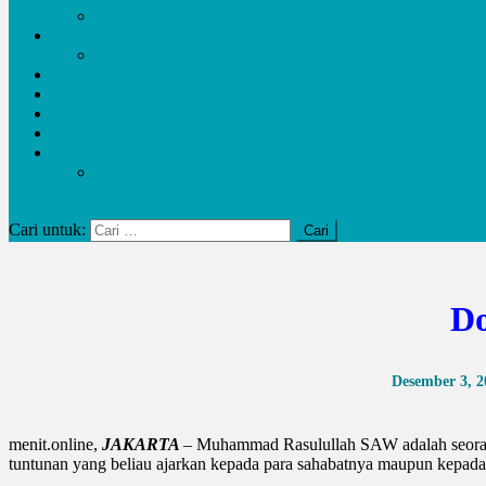
Potensi Desa
Pendidikan
kemendikbudristek
Kesehatan
Olahraga
Pariwisata
UMKM
Kalam
Artikel
site mode button
Cari untuk:
Do
Desember 3, 2
menit.online,
JAKARTA
– Muhammad Rasulullah SAW adalah seoran
tuntunan yang beliau ajarkan kepada para sahabatnya maupun kepad