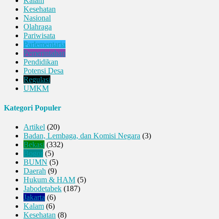
Kalam
Kesehatan
Nasional
Olahraga
Pariwisata
Parlementaria
Pemerintahan
Pendidikan
Potensi Desa
Regulasi
UMKM
Kategori Populer
Artikel
(20)
Badan, Lembaga, dan Komisi Negara
(3)
Bekasi
(332)
Bogor
(5)
BUMN
(5)
Daerah
(9)
Hukum & HAM
(5)
Jabodetabek
(187)
Jakarta
(6)
Kalam
(6)
Kesehatan
(8)