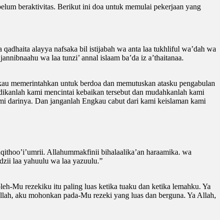
elum beraktivitas. Berikut ini doa untuk memulai pekerjaan yang
dhaita alayya nafsaka bil istijabah wa anta laa tukhliful wa’dah wa
annibnaahu wa laa tunzi’ annal islaam ba’da iz a’thaitanaa.
ngkau memerintahkan untuk berdoa dan memutuskan atasku pengabulan
jadikanlah kami mencintai kebaikan tersebut dan mudahkanlah kami
mi darinya. Dan janganlah Engkau cabut dari kami keislaman kami
nqithoo’i’umrii. Allahummakfinii bihalaalika’an haraamika. wa
dzii laa yahuulu wa laa yazuulu.”
oleh-Mu rezekiku itu paling luas ketika tuaku dan ketika lemahku. Ya
llah, aku mohonkan pada-Mu rezeki yang luas dan berguna. Ya Allah,