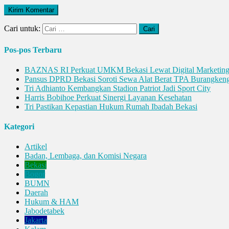
Cari untuk:
Pos-pos Terbaru
BAZNAS RI Perkuat UMKM Bekasi Lewat Digital Marketin
Pansus DPRD Bekasi Soroti Sewa Alat Berat TPA Burangken
Tri Adhianto Kembangkan Stadion Patriot Jadi Sport City
Harris Bobihoe Perkuat Sinergi Layanan Kesehatan
Tri Pastikan Kepastian Hukum Rumah Ibadah Bekasi
Kategori
Artikel
Badan, Lembaga, dan Komisi Negara
Bekasi
Bogor
BUMN
Daerah
Hukum & HAM
Jabodetabek
Jakarta