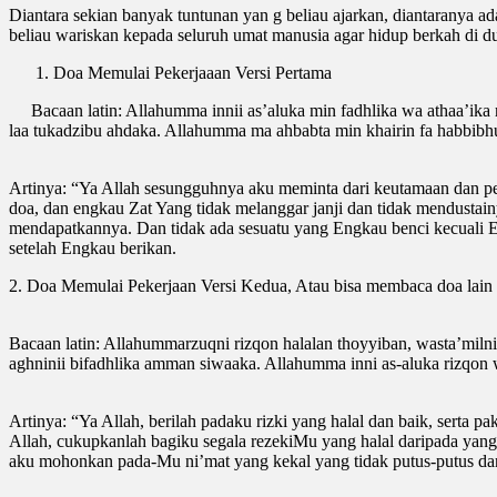
Diantara sekian banyak tuntunan yan g beliau ajarkan, diantaranya a
beliau wariskan kepada seluruh umat manusia agar hidup berkah di du
Doa Memulai Pekerjaaan Versi Pertama
Bacaan latin: Allahumma innii as’aluka min fadhlika wa athaa’ika r
laa tukadzibu ahdaka. Allahumma ma ahbabta min khairin fa habbibhu il
Artinya: “Ya Allah sesungguhnya aku meminta dari keutamaan dan p
doa, dan engkau Zat Yang tidak melanggar janji dan tidak mendustai
mendapatkannya. Dan tidak ada sesuatu yang Engkau benci kecuali E
setelah Engkau berikan.
2. Doa Memulai Pekerjaan Versi Kedua, Atau bisa membaca doa lain 
Bacaan latin: Allahummarzuqni rizqon halalan thoyyiban, wasta’milnii
aghninii bifadhlika amman siwaaka. Allahumma inni as-aluka rizqon w
Artinya: “Ya Allah, berilah padaku rizki yang halal dan baik, serta 
Allah, cukupkanlah bagiku segala rezekiMu yang halal daripada yan
aku mohonkan pada-Mu ni’mat yang kekal yang tidak putus-putus dan