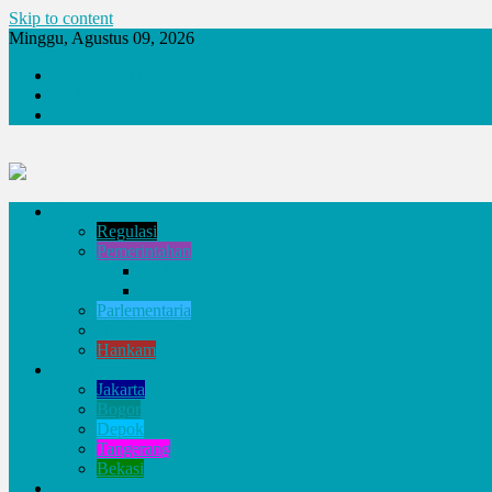
Skip to content
Minggu, Agustus 09, 2026
Tentang Kami
Redaksi
Kontak
Nasional
Regulasi
Pemerintahan
Badan, Lembaga, dan Komisi Negara
BUMN
Parlementaria
Hukum & HAM
Hankam
Jabodetabek
Jakarta
Bogor
Depok
Tangerang
Bekasi
Daerah