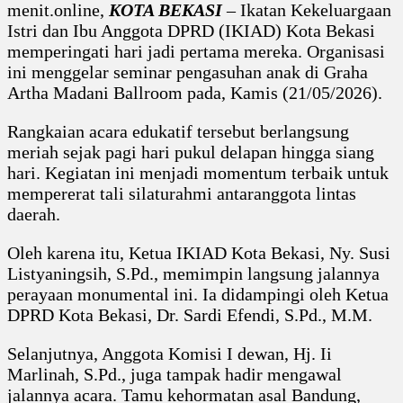
menit.online,
KOTA BEKASI
– Ikatan Kekeluargaan
Ikut
Rayakan
Istri dan Ibu Anggota DPRD (IKIAD) Kota Bekasi
HUT
memperingati hari jadi pertama mereka. Organisasi
Pertama
IKIAD
ini menggelar seminar pengasuhan anak di Graha
Artha Madani Ballroom pada, Kamis (21/05/2026).
Rangkaian acara edukatif tersebut berlangsung
meriah sejak pagi hari pukul delapan hingga siang
hari. Kegiatan ini menjadi momentum terbaik untuk
mempererat tali silaturahmi antaranggota lintas
daerah.
Oleh karena itu, Ketua IKIAD Kota Bekasi, Ny. Susi
Listyaningsih, S.Pd., memimpin langsung jalannya
perayaan monumental ini. Ia didampingi oleh Ketua
DPRD Kota Bekasi, Dr. Sardi Efendi, S.Pd., M.M.
Selanjutnya, Anggota Komisi I dewan, Hj. Ii
Marlinah, S.Pd., juga tampak hadir mengawal
jalannya acara. Tamu kehormatan asal Bandung,