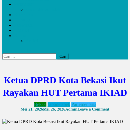
Pendidikan
kemendikbudristek
Kesehatan
Olahraga
Pariwisata
UMKM
Kalam
Artikel
site mode button
Cari
untuk:
Ketua DPRD Kota Bekasi Ikut
Rayakan HUT Pertama IKIAD
Bekasi
Jabodetabek
Parlementaria
on
Mei 21, 2026
Mei 26, 2026
Admin
Leave a Comment
Ketua
DPRD
Kota
Bekasi