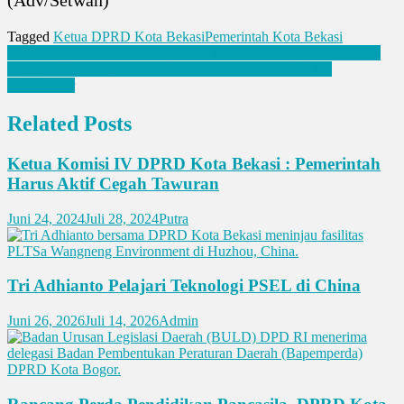
(Adv/Setwan)
Tagged
Ketua DPRD Kota Bekasi
Pemerintah Kota Bekasi
Navigasi
Ketua DPRD Kota Bekasi Nobar Film Gerakan Mahasiswa 1998
Ketua DPRD Kota Bekasi Terima Audiensi Buruh Tolak
pos
Permenaker
Related Posts
Ketua Komisi IV DPRD Kota Bekasi : Pemerintah
Harus Aktif Cegah Tawuran
Juni 24, 2024
Juli 28, 2024
Putra
Tri Adhianto Pelajari Teknologi PSEL di China
Juni 26, 2026
Juli 14, 2026
Admin