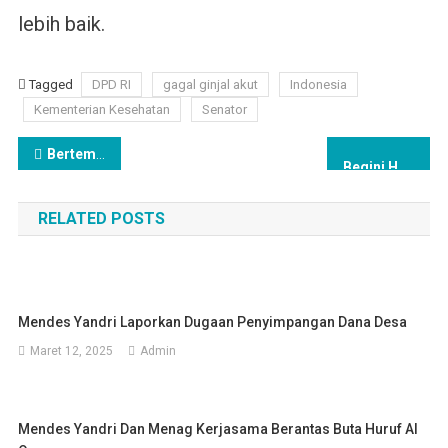
lebih baik.
Tagged
DPD RI
gagal ginjal akut
Indonesia
Kementerian Kesehatan
Senator
Navigasi
Bertemu Ketua Parlemen Singapura, Ketua DPD RI Cerita Soal PT 20 Persen di Indonesia
Begini Harapan Sultan B. Najamudin Wakil Ketua DPD RI, Terhadap Para Bakal Capres 2024
pos
RELATED POSTS
Mendes Yandri Laporkan Dugaan Penyimpangan Dana Desa
Maret 12, 2025
Admin
Mendes Yandri Dan Menag Kerjasama Berantas Buta Huruf Al