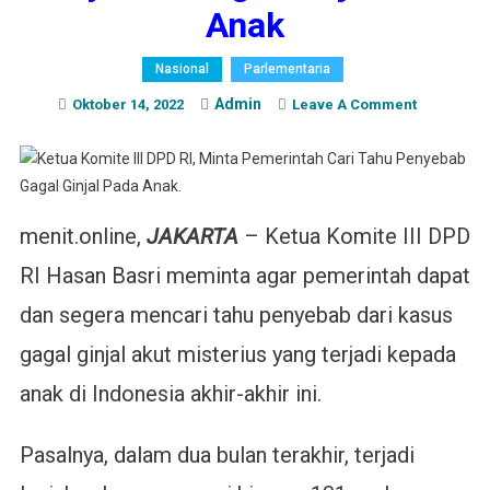
Anak
Nasional
Parlementaria
Admin
On
Oktober 14, 2022
Leave A Comment
Ketua
Komite
III
DPD
RI,
menit.online,
JAKARTA
– Ketua Komite III DPD
Minta
RI Hasan Basri meminta agar pemerintah dapat
Pemerinta
Cari
dan segera mencari tahu penyebab dari kasus
Tahu
gagal ginjal akut misterius yang terjadi kepada
Penyebab
Gagal
anak di Indonesia akhir-akhir ini.
Ginjal
Pada
Pasalnya, dalam dua bulan terakhir, terjadi
Anak