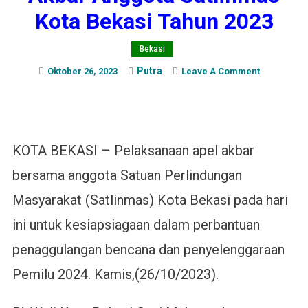
Kota Bekasi Tahun 2023
Bekasi
Putra
On
Oktober 26, 2023
Leave A Comment
PJ.
Wali
Kota
Pimpin
KOTA BEKASI – Pelaksanaan apel akbar
Apel
Akbar
bersama anggota Satuan Perlindungan
Anggota
Masyarakat (Satlinmas) Kota Bekasi pada hari
Satlinmas
Kota
ini untuk kesiapsiagaan dalam perbantuan
Bekasi
Tahun
penaggulangan bencana dan penyelenggaraan
2023
Pemilu 2024. Kamis,(26/10/2023).