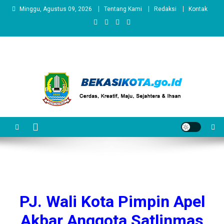
Skip
Minggu, Agustus 09, 2026
Tentang Kami
Redaksi
Kontak
to
content
PJ. Wali Kota Pimpin Apel
Akbar Anggota Satlinmas