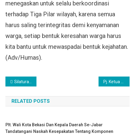
menegaskan untuk selalu berkoordinasi
terhadap Tiga Pilar wilayah, karena semua
harus saling terintegritas demi kenyamanan
warga, setiap bentuk keresahan warga harus
kita bantu untuk mewaspadai bentuk kejahatan.
(Adv/Humas).
Navigasi
Silaturahmi Ke Kecamatan Jatiasih. Yolla Kusuma Gani Katakan Kader PKK Bagian Terdepan Pembangunan Wanita
Pj. Ketua TP PKK Kota Bekasi Buka Gelaran Bekasi Wedding Fair di Revo Town Mall
pos
RELATED POSTS
Plt. Wali Kota Bekasi Dan Kepala Daerah Se-Jabar
Tandatangani Naskah Kesepakatan Tentang Komponen